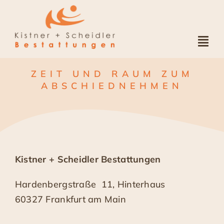
Zum
Inhalt
springen
Togg
Navi
Startseite
ZEIT UND RAUM ZUM
ABSCHIEDNEHMEN
Wir
Leistungen
Kistner + Scheidler Bestattungen
Räume
Hardenbergstraße 11, Hinterhaus
60327 Frankfurt am Main
Veranstaltungen