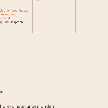
ranstaltung,
Veranstaltungen,
Veranstal
eigenen Weg finden,
 es eng und
isch ist
rag und Gespräch
ter
phäre-Einstellungen ändern