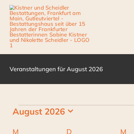
Zum
Inhalt
springen
Veranstaltungen für August 2026
Veranstaltungen
August 2026
Datum
wählen.
Kalender
M
Montag
D
Dienstag
M
M