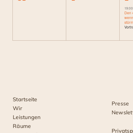
Veranstaltungen,
Veranstaltungen,
Ve
19:00
Den 
wenn
stürm
Vort
Startseite
Presse
Wir
Newslet
Leistungen
Räume
Privats