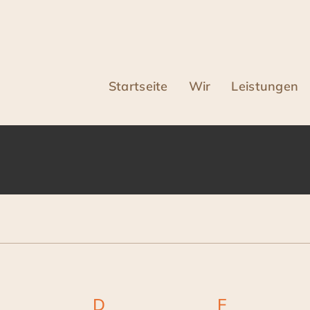
Startseite
Wir
Leistungen
ittwoch
D
Donnerstag
F
Freitag